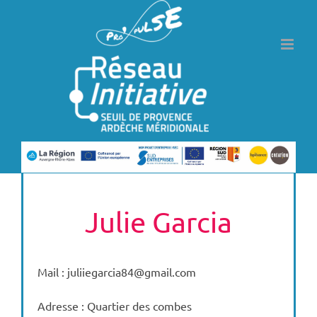
Passer
au
contenu
Julie Garcia
Mail : juliiegarcia84@gmail.com
Adresse : Quartier des combes