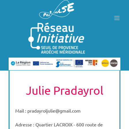
Passer
au
contenu
Julie Pradayrol
Mail : pradayroljulie@gmail.com
Adresse : Quartier LACROIX - 600 route de