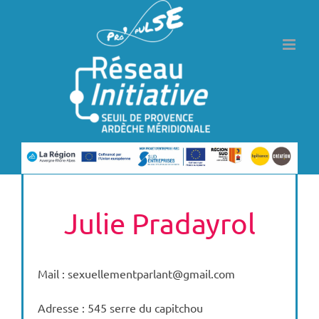
Passer
au
contenu
Julie Pradayrol
Mail : sexuellementparlant@gmail.com
Adresse : 545 serre du capitchou