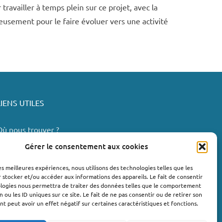
 travailler à temps plein sur ce projet, avec la
ieusement pour le faire évoluer vers une activité
LIENS UTILES
Où nous trouver ?
Bollène
Gérer le consentement aux cookies
Nyons
les meilleures expériences, nous utilisons des technologies telles que les
Valréas
 stocker et/ou accéder aux informations des appareils. Le fait de consentir
e Teil
ologies nous permettra de traiter des données telles que le comportement
n ou les ID uniques sur ce site. Le fait de ne pas consentir ou de retirer son
Lachapelle-sous-Aubenas
 peut avoir un effet négatif sur certaines caractéristiques et fonctions.