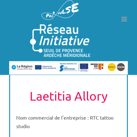
Passer
au
contenu
Laetitia Allory
Nom commercial de l'entreprise : RTC tattoo
studio