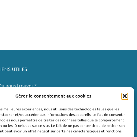
LIENS UTILES
Où nous trouver ?
Bollène
Gérer le consentement aux cookies
Nyons
les meilleures expériences, nous utilisons des technologies telles que les
Valréas
 stocker et/ou accéder aux informations des appareils. Le fait de consentir
e Teil
ologies nous permettra de traiter des données telles que le comportement
n ou les ID uniques sur ce site. Le fait de ne pas consentir ou de retirer son
Lachapelle-sous-Aubenas
 peut avoir un effet négatif sur certaines caractéristiques et fonctions.