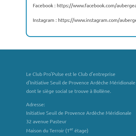
Facebook : https://www.facebook.com/auberge
Instagram : https://www.instagram.com/auberg
Le Club Pro'Pulse est le Club d'entreprise
d'Initiative Seuil de Provence Ardèche Méridionale
dont le siège social se trouve à Bollène.
Adresse:
Initiative Seuil de Provence Ardèche Méridionale
32 avenue Pasteur
er
Maison du Terroir (1
étage)