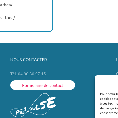
arthea/
earthea/
NOUS CONTACTER
Tél. 04 90 30 97 15
Formulaire de contact
Pour offrir 
cookies pour
L
à ces techn
de navigatio
consentement