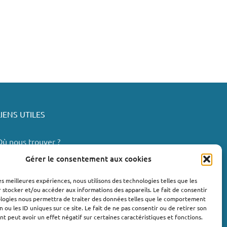
LIENS UTILES
Où nous trouver ?
Bollène
Gérer le consentement aux cookies
Nyons
les meilleures expériences, nous utilisons des technologies telles que les
Valréas
 stocker et/ou accéder aux informations des appareils. Le fait de consentir
e Teil
ologies nous permettra de traiter des données telles que le comportement
n ou les ID uniques sur ce site. Le fait de ne pas consentir ou de retirer son
Lachapelle-sous-Aubenas
 peut avoir un effet négatif sur certaines caractéristiques et fonctions.