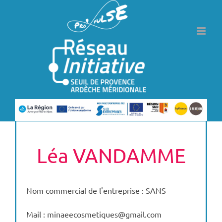
Passer
au
contenu
Léa VANDAMME
Nom commercial de l'entreprise : SANS
Mail : minaeecosmetiques@gmail.com