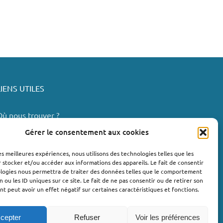
LIENS UTILES
Où nous trouver ?
Bollène
Gérer le consentement aux cookies
Nyons
les meilleures expériences, nous utilisons des technologies telles que les
Valréas
 stocker et/ou accéder aux informations des appareils. Le fait de consentir
e Teil
ologies nous permettra de traiter des données telles que le comportement
n ou les ID uniques sur ce site. Le fait de ne pas consentir ou de retirer son
Lachapelle-sous-Aubenas
 peut avoir un effet négatif sur certaines caractéristiques et fonctions.
cepter
Refuser
Voir les préférences