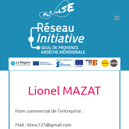
Passer
au
contenu
Lionel MAZAT
Nom commercial de l'entreprise :
Mail : ktexc125@gmail.com