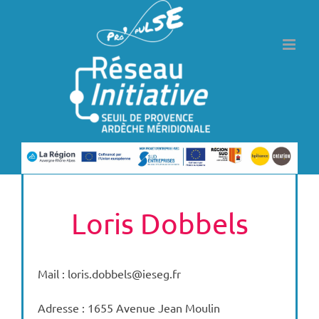
Passer
au
contenu
Loris Dobbels
Mail : loris.dobbels@ieseg.fr
Adresse : 1655 Avenue Jean Moulin