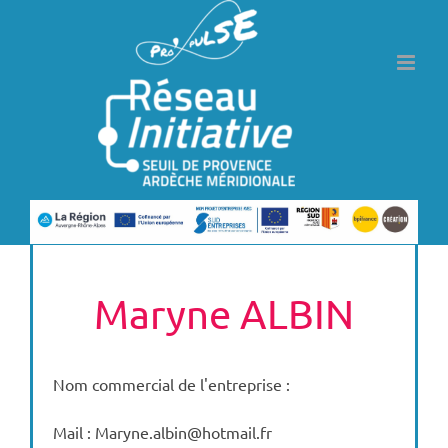
Passer
au
contenu
Maryne ALBIN
Nom commercial de l'entreprise :
Mail : Maryne.albin@hotmail.fr