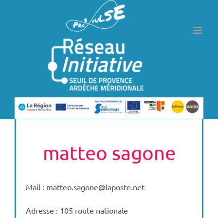
Passer
au
contenu
matteo sagone
Mail : matteo.sagone@laposte.net
Adresse : 105 route nationale