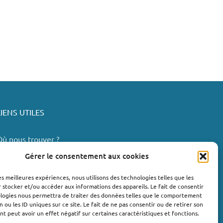
LIENS UTILES
Où nous trouver ?
Bollène
Gérer le consentement aux cookies
Nyons
les meilleures expériences, nous utilisons des technologies telles que les
Valréas
 stocker et/ou accéder aux informations des appareils. Le fait de consentir
e Teil
ologies nous permettra de traiter des données telles que le comportement
n ou les ID uniques sur ce site. Le fait de ne pas consentir ou de retirer son
Lachapelle-sous-Aubenas
 peut avoir un effet négatif sur certaines caractéristiques et fonctions.