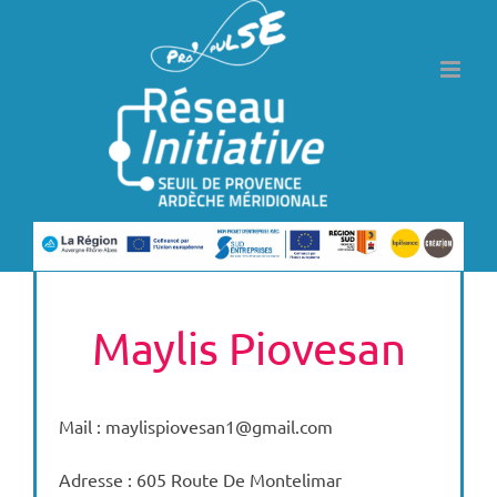
Passer
au
contenu
Maylis Piovesan
Mail : maylispiovesan1@gmail.com
Adresse : 605 Route De Montelimar