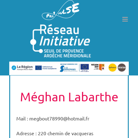
Passer
au
contenu
Méghan Labarthe
Mail : megbout78990@hotmail.fr
Adresse : 220 chemin de vacqueras