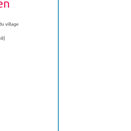
en
du village
58}