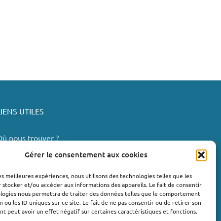
LIENS UTILES
Où nous trouver ?
Bollène
Gérer le consentement aux cookies
Nyons
les meilleures expériences, nous utilisons des technologies telles que les
Valréas
 stocker et/ou accéder aux informations des appareils. Le fait de consentir
e Teil
ologies nous permettra de traiter des données telles que le comportement
n ou les ID uniques sur ce site. Le fait de ne pas consentir ou de retirer son
Lachapelle-sous-Aubenas
 peut avoir un effet négatif sur certaines caractéristiques et fonctions.