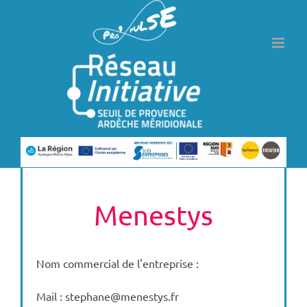
Passer
au
contenu
Menestys
Nom commercial de l'entreprise :
Mail : stephane@menestys.fr