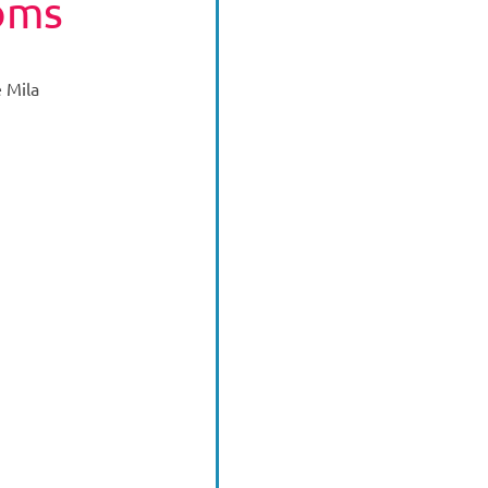
oms
e Mila