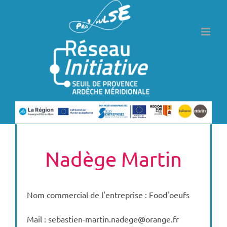
Passer
au
contenu
Nadège Martin
Nom commercial de l'entreprise : Food'oeufs
Mail : sebastien-martin.nadege@orange.fr