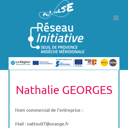
Passer
au
contenu
Nathalie GEORGES
Nom commercial de l'entreprise :
Mail : nattou07@orange.fr