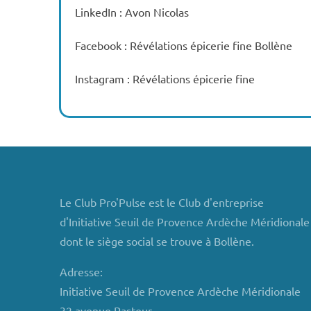
LinkedIn : Avon Nicolas
Facebook : Révélations épicerie fine Bollène
Instagram : Révélations épicerie fine
Le Club Pro'Pulse est le Club d'entreprise
d'Initiative Seuil de Provence Ardèche Méridionale
dont le siège social se trouve à Bollène.
Adresse:
Initiative Seuil de Provence Ardèche Méridionale
32 avenue Pasteur