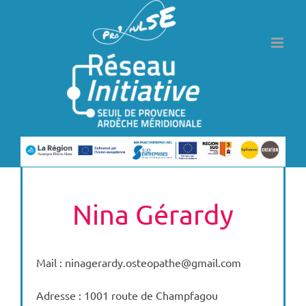
Passer
au
contenu
Nina Gérardy
Mail : ninagerardy.osteopathe@gmail.com
Adresse : 1001 route de Champfagou