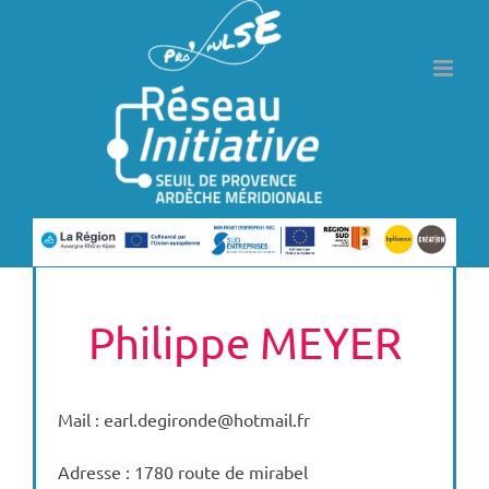
Passer
au
contenu
Philippe MEYER
Mail : earl.degironde@hotmail.fr
Adresse : 1780 route de mirabel