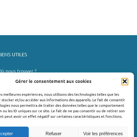
LIENS UTILES
Où nous trouver ?
Bollène
Gérer le consentement aux cookies
Nyons
les meilleures expériences, nous utilisons des technologies telles que les
Valréas
 stocker et/ou accéder aux informations des appareils. Le fait de consentir
e Teil
ologies nous permettra de traiter des données telles que le comportement
n ou les ID uniques sur ce site. Le fait de ne pas consentir ou de retirer son
Lachapelle-sous-Aubenas
 peut avoir un effet négatif sur certaines caractéristiques et fonctions.
cepter
Refuser
Voir les préférences