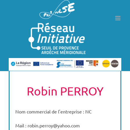
Passer
au
contenu
Robin PERROY
Nom commercial de l'entreprise : NC
Mail : robin.perroy@yahoo.com