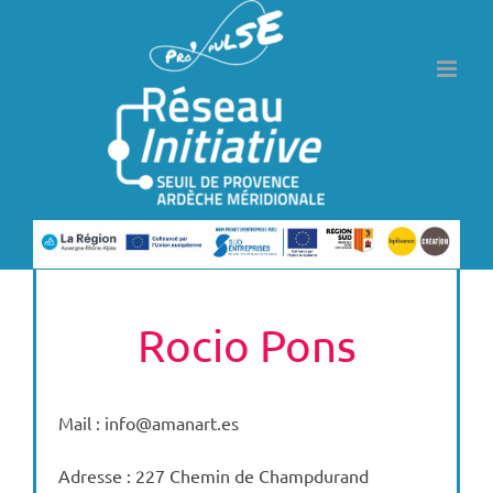
Passer
au
contenu
Rocio Pons
Mail : info@amanart.es
Adresse : 227 Chemin de Champdurand