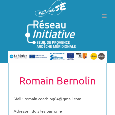
Passer
au
contenu
Romain Bernolin
Mail : romain.coaching84@gmail.com
Adresse : Buis les barronie