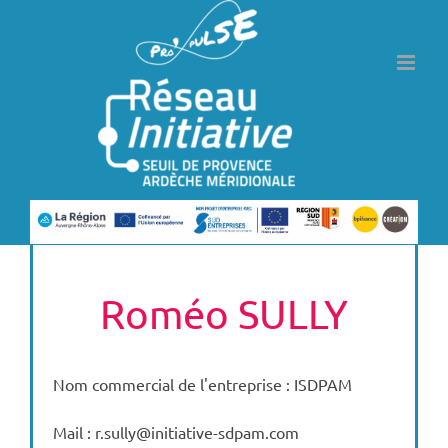
Passer
au
contenu
Roméo SULLY
Nom commercial de l'entreprise : ISDPAM
Mail : r.sully@initiative-sdpam.com