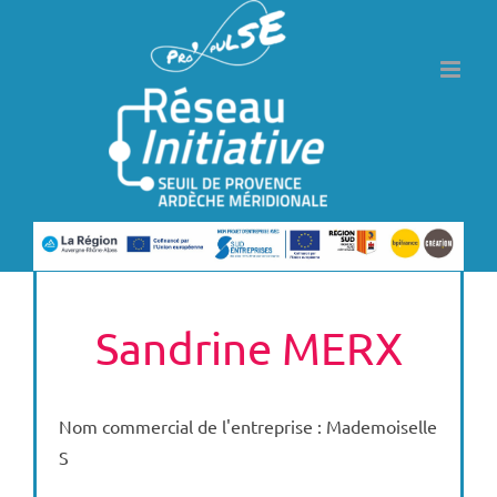
Passer
au
contenu
Sandrine MERX
Nom commercial de l'entreprise : Mademoiselle
S