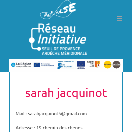
Passer
au
contenu
sarah jacquinot
Mail : sarahjacquinot5@gmail.com
Adresse : 19 chemin des chenes