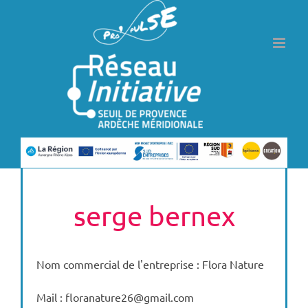
Passer
au
contenu
serge bernex
Nom commercial de l'entreprise : Flora Nature
Mail : floranature26@gmail.com