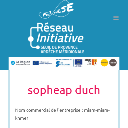
Passer
au
contenu
sopheap duch
Nom commercial de l'entreprise : miam-miam-
khmer