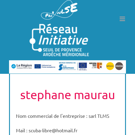
Passer
au
contenu
stephane maurau
Nom commercial de l'entreprise : sarl TLMS
Mail : scuba-libre@hotmail.fr