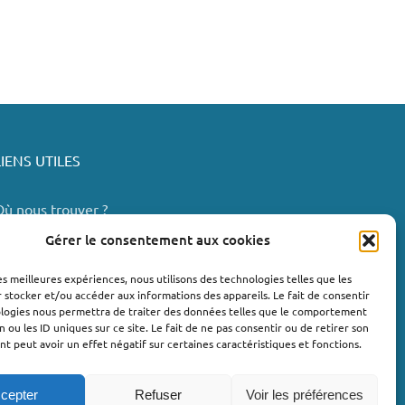
LIENS UTILES
Où nous trouver ?
Bollène
Gérer le consentement aux cookies
Nyons
les meilleures expériences, nous utilisons des technologies telles que les
Valréas
 stocker et/ou accéder aux informations des appareils. Le fait de consentir
e Teil
ologies nous permettra de traiter des données telles que le comportement
n ou les ID uniques sur ce site. Le fait de ne pas consentir ou de retirer son
Lachapelle-sous-Aubenas
 peut avoir un effet négatif sur certaines caractéristiques et fonctions.
cepter
Refuser
Voir les préférences