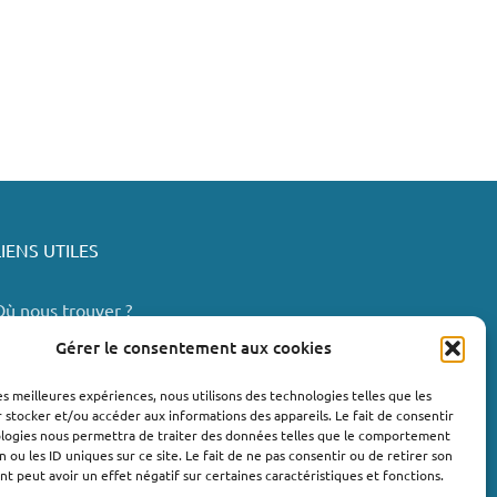
LIENS UTILES
Où nous trouver ?
Bollène
Gérer le consentement aux cookies
Nyons
les meilleures expériences, nous utilisons des technologies telles que les
Valréas
 stocker et/ou accéder aux informations des appareils. Le fait de consentir
e Teil
ologies nous permettra de traiter des données telles que le comportement
n ou les ID uniques sur ce site. Le fait de ne pas consentir ou de retirer son
Lachapelle-sous-Aubenas
 peut avoir un effet négatif sur certaines caractéristiques et fonctions.