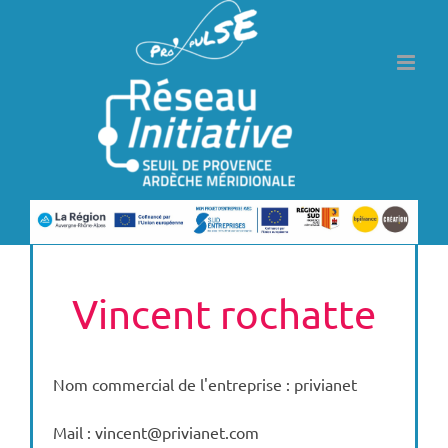
Passer
au
contenu
Vincent rochatte
Nom commercial de l'entreprise : privianet
Mail : vincent@privianet.com