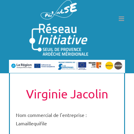
Passer
au
contenu
Virginie Jacolin
Nom commercial de l'entreprise :
Lamaillequifile