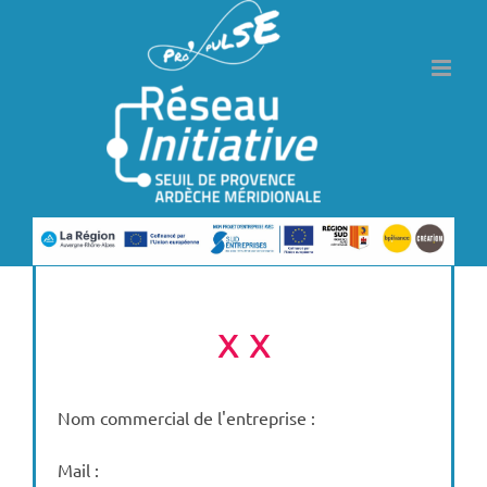
Passer
au
contenu
x x
Nom commercial de l'entreprise :
Mail :