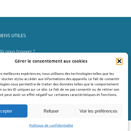
LIENS UTILES
Où nous trouver ?
Bollène
Gérer le consentement aux cookies
Nyons
les meilleures expériences, nous utilisons des technologies telles que les
Valréas
 stocker et/ou accéder aux informations des appareils. Le fait de consentir
e Teil
ologies nous permettra de traiter des données telles que le comportement
n ou les ID uniques sur ce site. Le fait de ne pas consentir ou de retirer son
Lachapelle-sous-Aubenas
 peut avoir un effet négatif sur certaines caractéristiques et fonctions.
cepter
Refuser
Voir les préférences
Politique de confidentialité
llie | Développement : Menestys Consulting