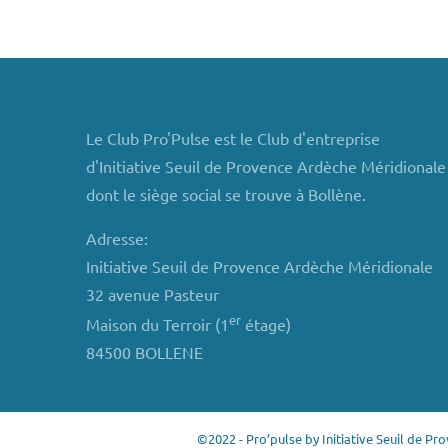
Le Club Pro'Pulse est le Club d'entreprise
d'Initiative Seuil de Provence Ardèche Méridionale
dont le siège social se trouve à Bollène.
Adresse:
Initiative Seuil de Provence Ardèche Méridionale
32 avenue Pasteur
er
Maison du Terroir (1
étage)
84500 BOLLENE
©2022 - Pro’pulse by Initiative Seuil de P