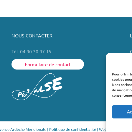
NOUS CONTACTER
Tél. 04 90 30 97 15
Formulaire de contact
Pour offrir 
cookies pour
L
à ces techn
de navigatio
consentement
Ac
rovence Ardèche Méridionale |
Politique de confidentialité
| Webdesign : Globe