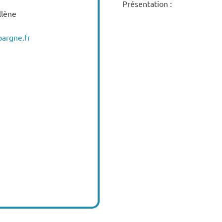
Présentation :
llène
pargne.fr