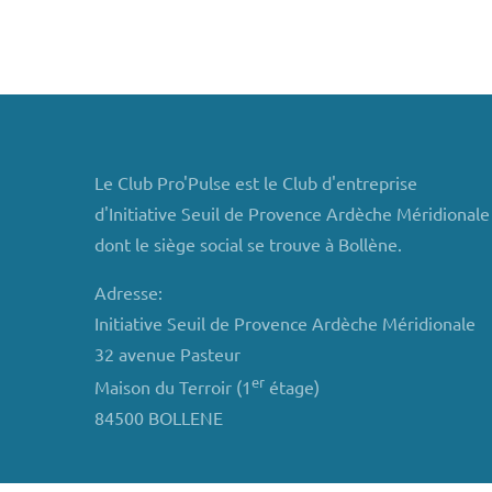
Le Club Pro'Pulse est le Club d'entreprise
d'Initiative Seuil de Provence Ardèche Méridionale
dont le siège social se trouve à Bollène.
Adresse:
Initiative Seuil de Provence Ardèche Méridionale
32 avenue Pasteur
er
Maison du Terroir (1
étage)
84500 BOLLENE