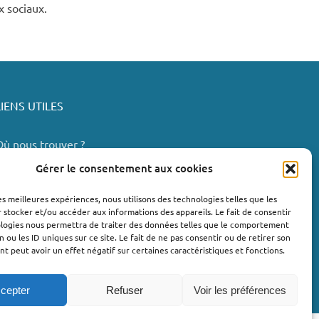
x sociaux.
LIENS UTILES
Où nous trouver ?
Bollène
Gérer le consentement aux cookies
Nyons
les meilleures expériences, nous utilisons des technologies telles que les
Valréas
 stocker et/ou accéder aux informations des appareils. Le fait de consentir
e Teil
ologies nous permettra de traiter des données telles que le comportement
n ou les ID uniques sur ce site. Le fait de ne pas consentir ou de retirer son
Lachapelle-sous-Aubenas
 peut avoir un effet négatif sur certaines caractéristiques et fonctions.
cepter
Refuser
Voir les préférences