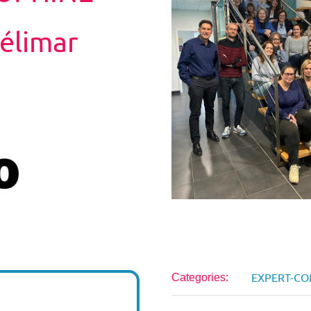
élimar
EXPERT-C
Categories: