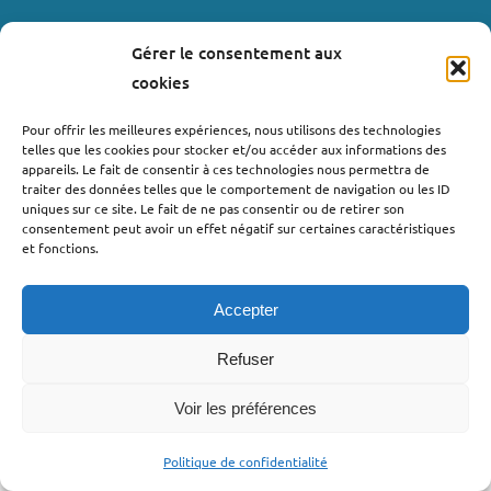
Gérer le consentement aux
LIENS UTILES
cookies
Où nous trouver ?
Pour offrir les meilleures expériences, nous utilisons des technologies
telles que les cookies pour stocker et/ou accéder aux informations des
Bollène
appareils. Le fait de consentir à ces technologies nous permettra de
Nyons
traiter des données telles que le comportement de navigation ou les ID
uniques sur ce site. Le fait de ne pas consentir ou de retirer son
Valréas
consentement peut avoir un effet négatif sur certaines caractéristiques
Le Teil
et fonctions.
Lachapelle-sous-Aubenas
Accepter
Refuser
Voir les préférences
©2022 - Pro’pulse by Initiative Seuil de Provence Ardèche
Méridionale |
Politique de confidentialité
| Webdesign : Globellie |
Politique de confidentialité
Développement : Menestys Consulting