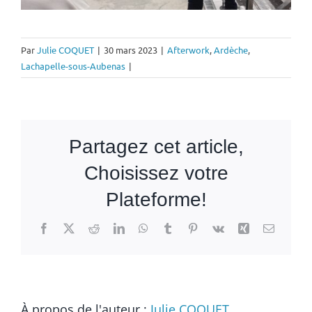
Par
Julie COQUET
|
30 mars 2023
|
Afterwork
,
Ardèche
,
Lachapelle-sous-Aubenas
|
Partagez cet article,
Choisissez votre
Plateforme!
Facebook
X
Reddit
LinkedIn
WhatsApp
Tumblr
Pinterest
Vk
Xing
Email
À propos de l'auteur :
Julie COQUET