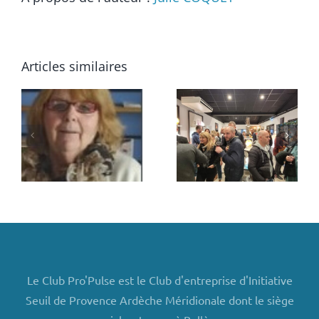
Articles similaires
Afterwork
chez
Serge
Sygma,
Durand,
artisan
e
bénévole
souffleur
de verre
Le Club Pro'Pulse est le Club d'entreprise d'Initiative
Seuil de Provence Ardèche Méridionale dont le siège