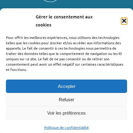
Gérer le consentement aux
LIENS UTILES
cookies
Où nous trouver ?
Pour offrir les meilleures expériences, nous utilisons des technologies
telles que les cookies pour stocker et/ou accéder aux informations des
Bollène
appareils. Le fait de consentir à ces technologies nous permettra de
Nyons
traiter des données telles que le comportement de navigation ou les ID
uniques sur ce site. Le fait de ne pas consentir ou de retirer son
Valréas
consentement peut avoir un effet négatif sur certaines caractéristiques
Le Teil
et fonctions.
Lachapelle-sous-Aubenas
Accepter
Refuser
Voir les préférences
©2022 - Pro’pulse by Initiative Seuil de Provence Ardèche
Méridionale |
Politique de confidentialité
| Webdesign : Globellie |
Politique de confidentialité
Développement : Menestys Consulting