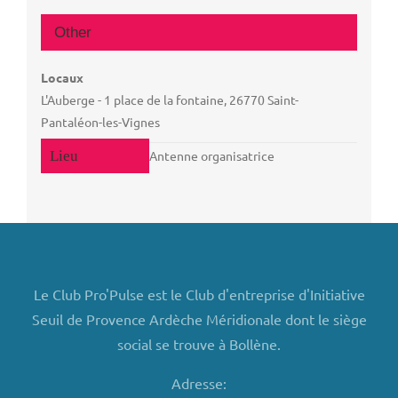
Other
Locaux
L'Auberge - 1 place de la fontaine, 26770 Saint-
Pantaléon-les-Vignes
Antenne organisatrice
Le Club Pro'Pulse est le Club d'entreprise d'Initiative
Seuil de Provence Ardèche Méridionale dont le siège
social se trouve à Bollène.
Adresse: