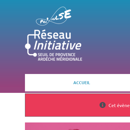
Passer
au
contenu
ACCUEIL
Cet évène