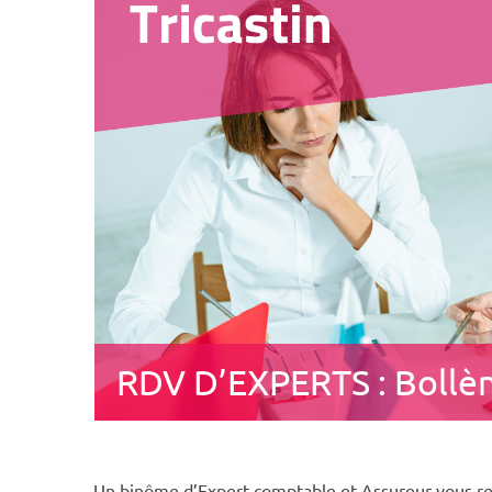
RDV D’EXPERTS : Bollè
Un binôme d’Expert-comptable et Assureur vous reç