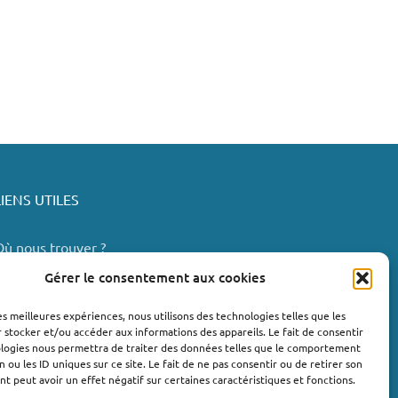
LIENS UTILES
Où nous trouver ?
Bollène
Gérer le consentement aux cookies
Nyons
les meilleures expériences, nous utilisons des technologies telles que les
Valréas
 stocker et/ou accéder aux informations des appareils. Le fait de consentir
e Teil
ologies nous permettra de traiter des données telles que le comportement
n ou les ID uniques sur ce site. Le fait de ne pas consentir ou de retirer son
Lachapelle-sous-Aubenas
 peut avoir un effet négatif sur certaines caractéristiques et fonctions.