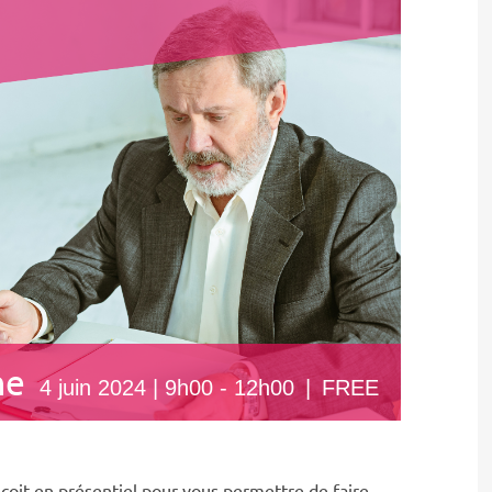
ne
4 juin 2024 | 9h00
-
12h00
|
FREE
oit en présentiel pour vous permettre de faire