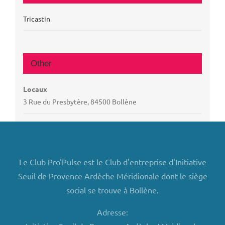
Tricastin
Other
Locaux
3 Rue du Presbytère, 84500 Bollène
Le Club Pro'Pulse est le Club d'entreprise d'Initiative
Seuil de Provence Ardèche Méridionale dont le siège
social se trouve à Bollène.
Adresse: