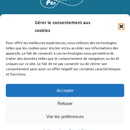
Gérer le consentement aux
LIENS UTILES
cookies
Où nous trouver ?
Pour offrir les meilleures expériences, nous utilisons des technologies
telles que les cookies pour stocker et/ou accéder aux informations des
Bollène
appareils. Le fait de consentir à ces technologies nous permettra de
Nyons
traiter des données telles que le comportement de navigation ou les ID
uniques sur ce site. Le fait de ne pas consentir ou de retirer son
Valréas
consentement peut avoir un effet négatif sur certaines caractéristiques
Le Teil
et fonctions.
Lachapelle-sous-Aubenas
Accepter
Refuser
Voir les préférences
©2022 - Pro’pulse by Initiative Seuil de Provence Ardèche
Méridionale |
Politique de confidentialité
| Webdesign : Globellie |